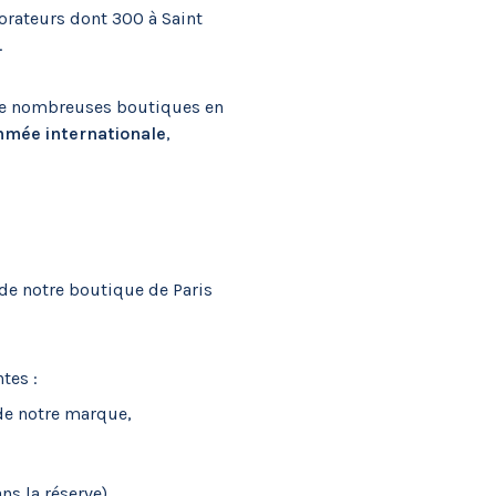
borateurs dont 300 à Saint
.
e de nombreuses boutiques en
mée internationale
,
 de notre boutique de Paris
tes :
 de notre marque,
ns la réserve),