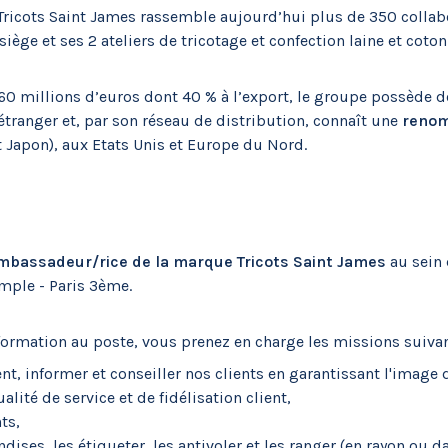
e Tricots Saint James rassemble aujourd’hui plus de 350 colla
iège et ses 2 ateliers de tricotage et confection laine et coton
de 60 millions d’euros dont 40 % à l’export, le groupe possèd
’étranger et, par son réseau de distribution, connaît une
renom
 Japon), aux Etats Unis et Europe du Nord.
mbassadeur/rice de la marque Tricots Saint James
au sein
emple - Paris 3ème.
formation au poste, vous prenez en charge les missions suivan
t, informer et conseiller nos clients en garantissant l'image
lité de service et de fidélisation client,
ts,
ises, les étiqueter, les antivoler et les ranger (en rayon ou da