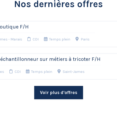
Nos dernières offres
outique F/H
ames - Marais
CDI
Temps plein
Paris
chantillonneur sur métiers à tricoter F/H
mes
CDI
Temps plein
Saint-James
Voir plus d'offres