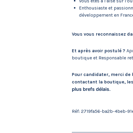
Vous êtes à l'aise sur l'o
Enthousiaste et passionn
développement en France e
Vous vous reconnaissez dans
Et après avoir postulé ?
Apr
boutique et Responsable reta
Pour candidater, merci de 
contactant la boutique, le
plus brefs délais.
Réf: 2719fa56-ba2b-4beb-91