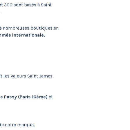
nt 300 sont basés à Saint
.
e de nombreuses boutiques en
mée internationale
,
t les valeurs Saint James,
e Passy (Paris 16ème)
et
 de notre marque,