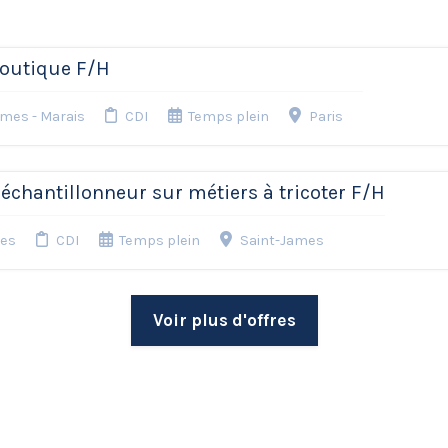
outique F/H
ames - Marais
CDI
Temps plein
Paris
chantillonneur sur métiers à tricoter F/H
mes
CDI
Temps plein
Saint-James
Voir plus d'offres